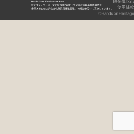
隱私權政策
本プロジェクトは、文化庁 令和7年度「文化資源活用事業費補助金
使用條款
(全国各地の魅力的な文化財活用推進事業)」の補助を受けて実施しています。
©Hands on Heritage