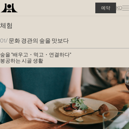
KO
예약
체험
01/
문화 경관의 숲을 맛보다
숲을 "배우고・먹고・연결하다"
봉공하는 시골 생활