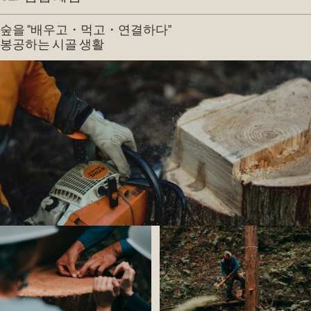
숲을 "배우고・먹고・연결하다"
봉공하는 시골 생활