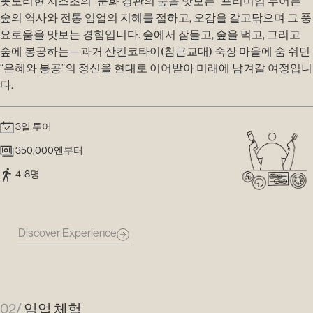
돗토리현 지즈초의 “문화 경관의 숲을 맛보는” 프리미엄 투어는
숲의 역사와 전통 임업의 지혜를 접하고, 오감을 갈고닦으며 그 풍
요로움을 맛보는 경험입니다. 숲에서 잠들고, 숲을 먹고, 그리고
숲에 봉공하는—과거 산킨코타이(참근교대) 숙장 마을에 숨 쉬던
“은혜와 봉공”의 정신을 현대로 이어받아 미래에 남겨갈 여정입니
다.
3일 투어
350,000엔부터
4-8명
Discover Experience
02/
임업 체험