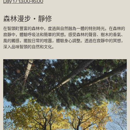
Day 1 / 13:00-16:00
森林漫步・靜修
在智頭町豐富的森林中，度過與自然融為一體的特別時光。在森林的
寂靜中，體驗呼吸法和簡單的冥想。感受森林的聲音、樹木的香氣、
風的觸感，擺脫日常的喧囂，體驗身心調整。透過在寂靜中的冥想，
深入品味智頭的自然和文化。