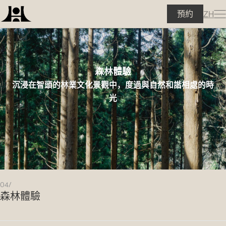
預約
ZH
森林體驗
沉浸在智頭的林業文化景觀中，度過與自然和諧相處的時
光
04/
森林體驗