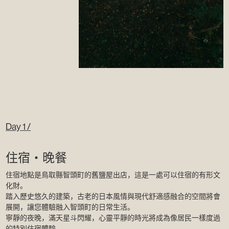
Day 1 /
住宿・晚餐
住宿地點是鳥取縣智頭町的舊鹽屋出店，這是一處可以住宿的有形文
化財。
踏入歷史悠久的建築，古老的日本風情與現代舒適感融合的空間將會
展開，讓您體驗融入智頭町的日常生活。
寧靜的夜晚，滿天星斗閃耀，心靈平靜的時光將成為像居民一樣度過
的特別住宿體驗。