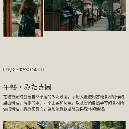
Day 2 / 12:30-14:00
午餐・みたき園
在被智頭町豐富自然環繞的みたき園，享用大量使用當地食材製作的
里山料理。清澈的水、四季山菜和河魚，以及智頭自然孕育的食材所
做的料理，將療癒身心，讓您透過飲食感受與森林的連結。