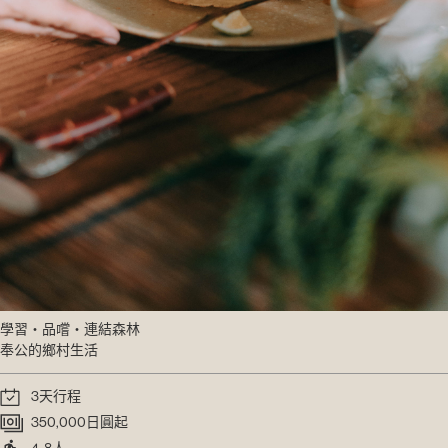
學習・品嚐・連結森林
奉公的鄉村生活
3天行程
350,000日圓起
4-8人